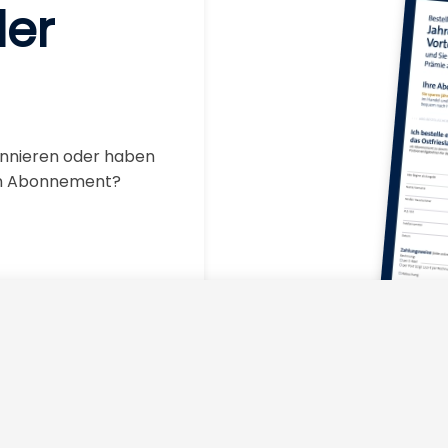
der
onnieren oder haben
en Abonnement?
Abo-Be