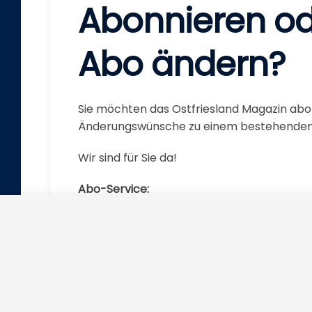
Abonnieren o
Abo ändern?
Sie möchten das Ostfriesland Magazin ab
Änderungs­wünsche zu einem bestehend
Wir sind für Sie da!
Abo-Service:
Telefon:
+49 (0)4931/925-333
Telefax:
+49 (0)4931/925-8333
E-Mail:
aboservice@skn.info